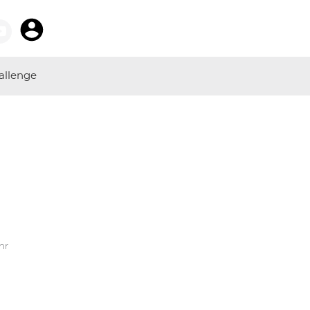
allenge
hr