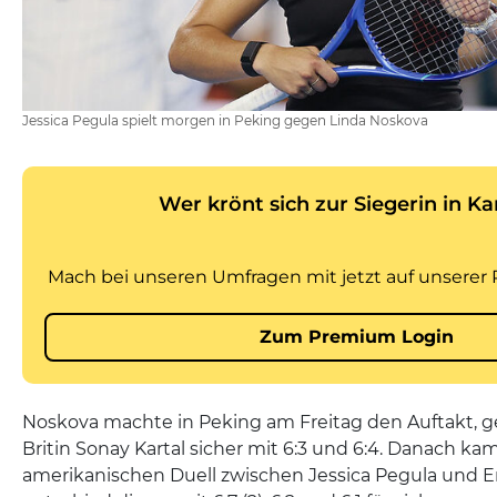
Jessica Pegula spielt morgen in Peking gegen Linda Noskova
Noskova machte in Peking am Freitag den Auftakt, 
Britin Sonay Kartal sicher mit 6:3 und 6:4. Danach ka
amerikanischen Duell zwischen Jessica Pegula und 