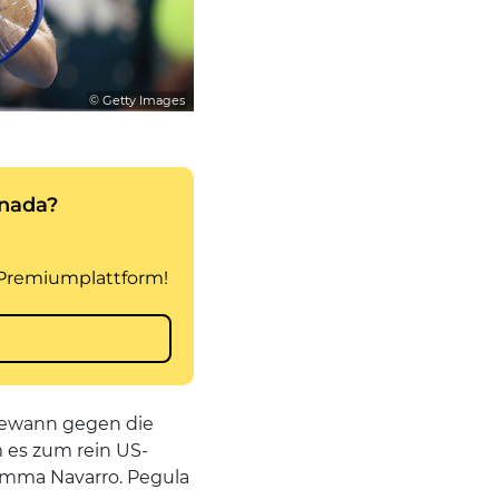
© Getty Images
gewann gegen die
m es zum rein US-
Emma Navarro. Pegula