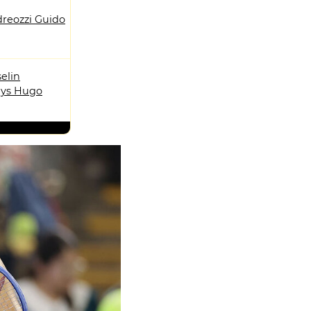
reozzi Guido
elin
ys Hugo