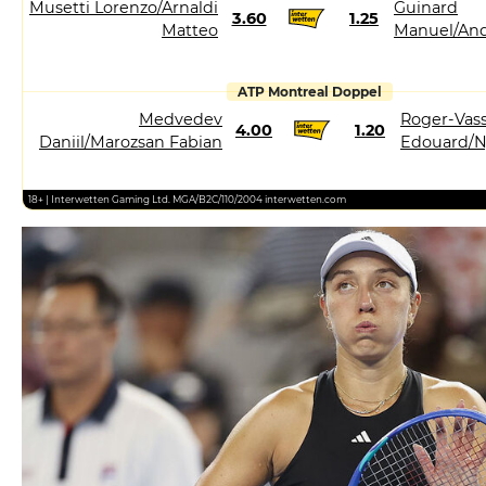
Musetti Lorenzo/Arnaldi
Guinard
3.60
1.25
Matteo
Manuel/And
ATP Montreal Doppel
Medvedev
Roger-Vass
4.00
1.20
Daniil/Marozsan Fabian
Edouard/N
18+ | Interwetten Gaming Ltd. MGA/B2C/110/2004 interwetten.com