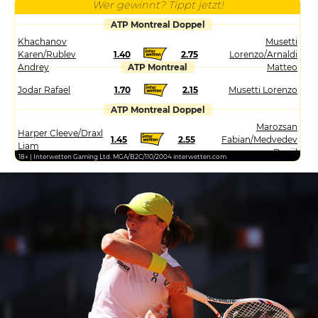
Wer gewinnt? Tippt jetzt!
ATP Montreal Doppel
Khachanov
Musetti
Karen/Rublev
1.40
2.75
Lorenzo/Arnaldi
Andrey
ATP Montreal
Matteo
Jodar Rafael
1.70
2.15
Musetti Lorenzo
ATP Montreal Doppel
Marozsan
Harper Cleeve/Draxl
1.45
2.55
Fabian/Medvedev
Liam
Daniil
18+ | Interwetten Gaming Ltd. MGA/B2C/110/2004 interwetten.com