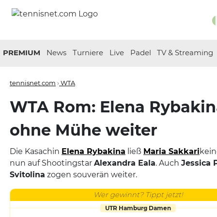
PREMIUM
News
Turniere
Live
Padel
TV & Streaming
tennisnet.com
›
WTA
WTA Rom: Elena Rybakin
ohne Mühe weiter
Die Kasachin
Elena Rybakina
ließ
Maria Sakkari
kein
nun auf Shootingstar
Alexandra Eala
. Auch
Jessica 
Svitolina
zogen souverän weiter.
Wer gewinnt? Tippt jetzt!
UTR Hamburg Damen