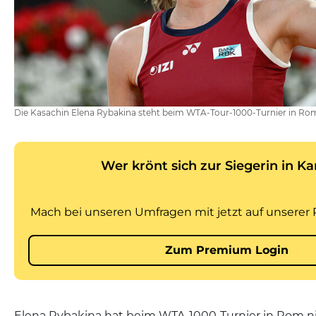
Die Kasachin Elena Rybakina steht beim WTA-Tour-1000-Turnier in Rom
Elena Rybakina hat beim WTA-1000-Turnier in Rom n