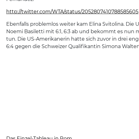
http://twitter.com/WTA/status/2052807410788585605
Ebenfalls problemlos weiter kam Elina Svitolina. Die U
Noemi Basiletti mit 6:1, 6:3 ab und bekommt es nun m
tun. Die US-Amerikanerin hatte sich zuvor in drei engen
6:4 gegen die Schweizer Qualifikantin Simona Walter
Das Einzel-Tableau in Rom