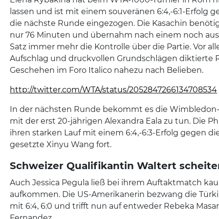
lassen und ist mit einem souveränen 6:4,-6:1-Erfolg g
die nächste Runde eingezogen. Die Kasachin benötigt
nur 76 Minuten und übernahm nach einem noch aus
Satz immer mehr die Kontrolle über die Partie. Vor a
Aufschlag und druckvollen Grundschlägen diktierte 
Geschehen im Foro Italico nahezu nach Belieben.
http://twitter.com/WTA/status/2052847266134708534
In der nächsten Runde bekommt es die Wimbledon-
mit der erst 20-jährigen Alexandra Eala zu tun. Die Ph
ihren starken Lauf mit einem 6:4,-6:3-Erfolg gegen die
gesetzte Xinyu Wang fort.
Schweizer Qualifikantin Waltert scheit
Auch Jessica Pegula ließ bei ihrem Auftaktmatch 
aufkommen. Die US-Amerikanerin bezwang die Türk
mit 6:4, 6:0 und trifft nun auf entweder Rebeka Masa
Fernandez.