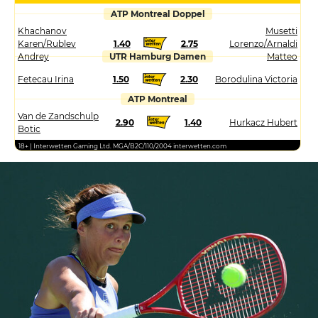
ATP Montreal Doppel
Khachanov
Musetti
Karen/Rublev
1.40
2.75
Lorenzo/Arnaldi
Andrey
UTR Hamburg Damen
Matteo
Fetecau Irina
1.50
2.30
Borodulina Victoria
ATP Montreal
Van de Zandschulp
2.90
1.40
Hurkacz Hubert
Botic
18+ | Interwetten Gaming Ltd. MGA/B2C/110/2004 interwetten.com