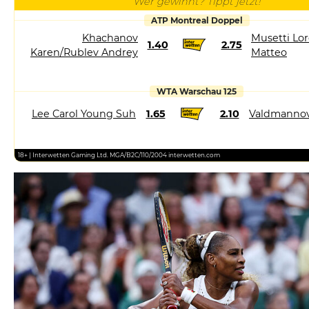
Wer gewinnt? Tippt jetzt!
ATP Montreal Doppel
Khachanov
Musetti Lor
1.40
2.75
Karen/Rublev Andrey
Matteo
WTA Warschau 125
Lee Carol Young Suh
1.65
2.10
Valdmannov
18+ | Interwetten Gaming Ltd. MGA/B2C/110/2004 interwetten.com