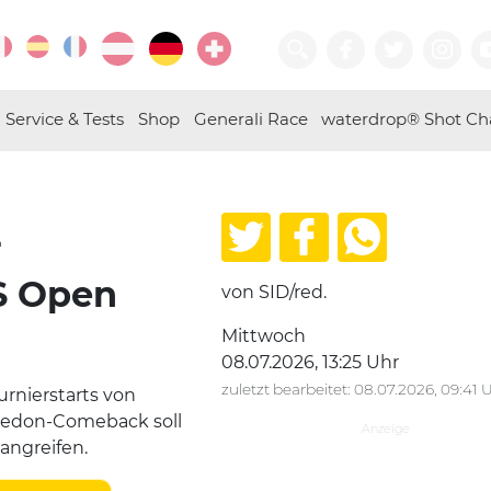
Service & Tests
Shop
Generali Race
waterdrop® Shot Ch
-
S Open
von SID/red.
Mittwoch
08.07.2026, 13:25 Uhr
zuletzt bearbeitet: 08.07.2026, 09:41 
urnierstarts von
edon-Comeback soll
angreifen.