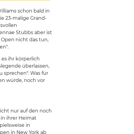
lliams schon bald in
ie 23-malige Grand-
svollen
ennae Stubbs aber ist
 Open nicht das tun,
en".
es ihr körperlich
islegende überlassen,
u sprechen". Was für
hen würde, noch vor
nicht nur auf den noch
in ihrer Heimat
pielsweise in
Open in New York ab