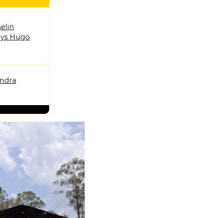
elin
ys Hugo
andra