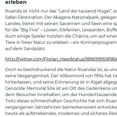
erleben
Ruanda ist nicht nur das “Land der tausend Hügel”, 
Safari-Destination. Der Akagera-Nationalpark, gelege
Landes, bietet mit seinen Savannen und Seen eine sp
für die “Big Five” – Löwen, Elefanten, Leoparden, Büff
Auch einige Spieler nutzten die Chance, um auf eine
Tiere in freier Natur zu erleben – ein Kontrastprogra
auf dem Sandplatz.
http://twitter.com/Florian_Heer/status/189699951818
Doch so beeindruckend die Natur Ruandas ist, so una
seine Vergangenheit. Der Völkermord von 1994 hat 
hinterlassen, und seine Erinnerung ist in Kigali allgeg
Genocide Memorial Site ist ein Ort des Gedenkens u
dem Besucher innehalten, um der Hunderttausende
Trotz dieser schmerzhaften Geschichte hat sich Ruan
vergangenen Jahrzehnten bemerkenswert entwickelt 
heute als aufstrebendes, modernes und sicheres Reise