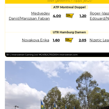
Wer gewinnt? Tippt jetzt!
ATP Montreal Doppel
Medvedev
Roger-Vass
4.00
1.20
Daniil/Marozsan Fabian
Edouard/N
UTR Hamburg Damen
Novakova Erika
1.60
2.05
Nizetic Le
18+ | Interwetten Gaming Ltd. MGA/B2C/110/2004 interwetten.com