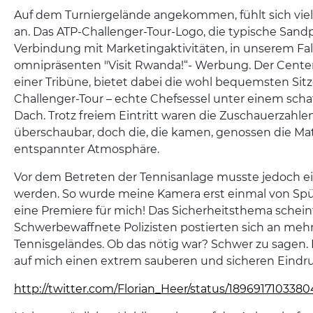
Auf dem Turniergelände angekommen, fühlt sich viele
an. Das ATP-Challenger-Tour-Logo, die typische Sand
Verbindung mit Marketingaktivitäten, in unserem Fal
omnipräsenten "Visit Rwanda!“- Werbung. Der Center 
einer Tribüne, bietet dabei die wohl bequemsten Si
Challenger-Tour – echte Chefsessel unter einem sc
Dach. Trotz freiem Eintritt waren die Zuschauerzahl
überschaubar, doch die, die kamen, genossen die M
entspannter Atmosphäre.
Vor dem Betreten der Tennisanlage musste jedoch e
werden. So wurde meine Kamera erst einmal von Sp
eine Premiere für mich! Das Sicherheitsthema schein
Schwerbewaffnete Polizisten postierten sich an meh
Tennisgeländes. Ob das nötig war? Schwer zu sagen. F
auf mich einen extrem sauberen und sicheren Eindru
http://twitter.com/Florian_Heer/status/189691710338