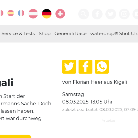
Service & Tests
Shop
Generali Race
waterdrop® Shot Ch
ali
von Florian Heer aus Kigali
Samstag
 Start der
08.03.2025, 13:05 Uhr
dermanns Sache. Doch
zuletzt bearbeitet: 08.03.2025, 07:09
elassen haben,
Ort war durchweg