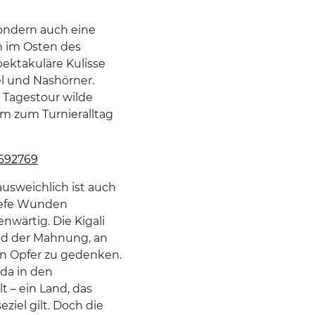
sondern auch eine
n im Osten des
ektakuläre Kulisse
el und Nashörner.
r Tagestour wilde
mm zum Turnieralltag
6692769
usweichlich ist auch
tiefe Wunden
enwärtig. Die Kigali
nd der Mahnung, an
n Opfer zu gedenken.
da in den
– ein Land, das
ziel gilt. Doch die