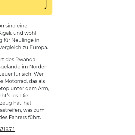
on sind eine
igali, und wohl
g für Neulinge in
 Vergleich zu Europa.
ort des Rwanda
ätsgelände im Norden
euer für sich! Wer
s Motorrad, das als
aptop unter dem Arm,
t’s los. Die
zeug hat, hat
astreifen, was zum
es Fahrers führt.
318511