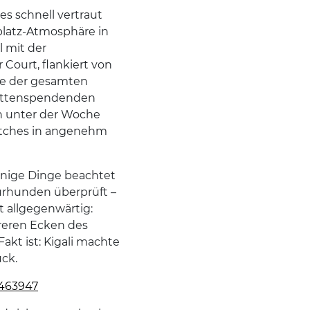
s schnell vertraut
platz-Atmosphäre in
l mit der
Court, flankiert von
tze der gesamten
hattenspendenden
en unter der Woche
atches in angenehm
inige Dinge beachtet
ürhunden überprüft –
t allgegenwärtig:
reren Ecken des
akt ist: Kigali machte
ck.
0463947