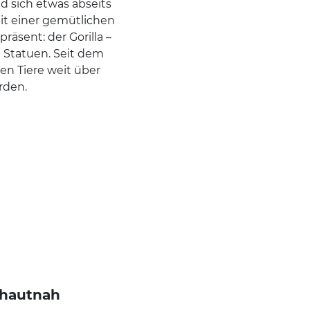
d sich etwas abseits
it einer gemütlichen
äsent: der Gorilla –
n Statuen. Seit dem
hen Tiere weit über
rden.
 hautnah