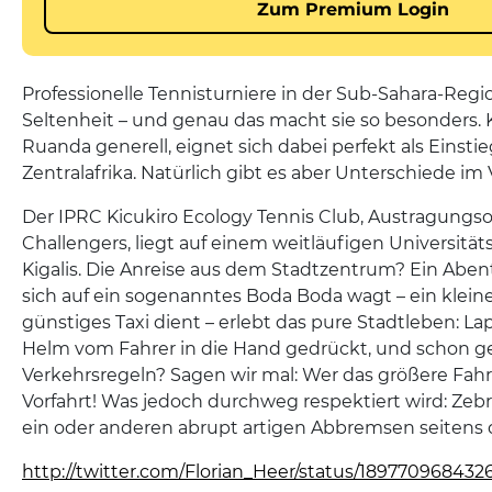
Professionelle Tennisturniere in der Sub-Sahara-Regi
Seltenheit – und genau das macht sie so besonders. K
Ruanda generell, eignet sich dabei perfekt als Einstie
Zentralafrika. Natürlich gibt es aber Unterschiede im
Der IPRC Kicukiro Ecology Tennis Club, Austragungs
Challengers, liegt auf einem weitläufigen Universit
Kigalis. Die Anreise aus dem Stadtzentrum? Ein Abent
sich auf ein sogenanntes Boda Boda wagt – ein kleine
günstiges Taxi dient – erlebt das pure Stadtleben: L
Helm vom Fahrer in die Hand gedrückt, und schon geh
Verkehrsregeln? Sagen wir mal: Wer das größere Fahr
Vorfahrt! Was jedoch durchweg respektiert wird: Zebr
ein oder anderen abrupt artigen Abbremsen seitens d
http://twitter.com/Florian_Heer/status/1897709684326