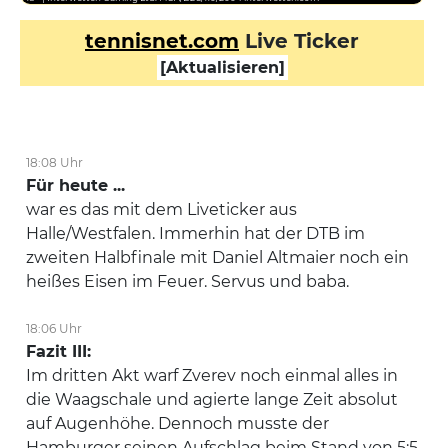
Break gewonnen
tennisnet.com
Live Ticker
FRI
3 : 2
Spiel
[Aktualisieren]
ZVE
3 : 1
Spiel
ZVE
2 : 1
Break gewonnen
18:08 Uhr
ZVE
1 : 1
Für heute ...
Spiel
war es das mit dem Liveticker aus
FRI
0 : 1
Halle/Westfalen. Immerhin hat der DTB im
Spiel
zweiten Halbfinale mit Daniel Altmaier noch ein
1. Satz
heißes Eisen im Feuer. Servus und baba.
Halle, Germany Halbfinale: Das Spiel beginnt! Es stehen sich
Alexander Zverev und Taylor Fritz gegenüber.
18:06 Uhr
FRI
Fazit III:
Erster Aufschlag
Im dritten Akt warf Zverev noch einmal alles in
die Waagschale und agierte lange Zeit absolut
auf Augenhöhe. Dennoch musste der
Hamburger seinen Aufschlag beim Stand von 5:5