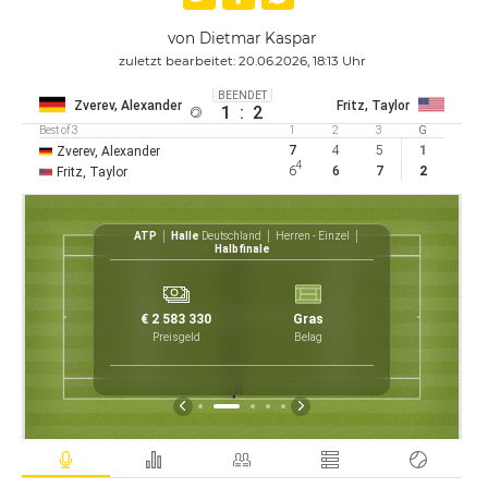
von Dietmar Kaspar
zuletzt bearbeitet: 20.06.2026, 18:13 Uhr
BEENDET
Zverev, Alexander
Fritz, Taylor
1
:
2
Best of 3
1
2
3
G
7
4
5
1
Zverev, Alexander
4
6
6
7
2
Fritz, Taylor
inzel
ATP
Halle
Deutschland
Herren - Einzel
Halbfinale
11
2
5
1
€ 2 583 330
Gras
49
7
2
Preisgeld
Belag
1