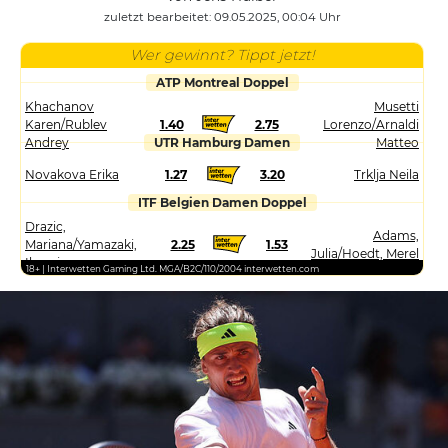
zuletzt bearbeitet: 09.05.2025, 00:04 Uhr
Wer gewinnt? Tippt jetzt!
ATP Montreal Doppel
Khachanov
Musetti
Karen/Rublev
1.40
2.75
Lorenzo/Arnaldi
Andrey
UTR Hamburg Damen
Matteo
Novakova Erika
1.27
3.20
Trklja Neila
ITF Belgien Damen Doppel
Drazic,
Adams,
Mariana/Yamazaki,
2.25
1.53
Julia/Hoedt, Merel
Ikumi
18+ | Interwetten Gaming Ltd. MGA/B2C/110/2004 interwetten.com