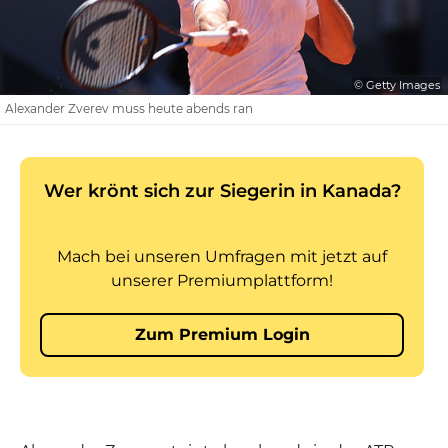
© Getty Images
Alexander Zverev muss heute abends ran