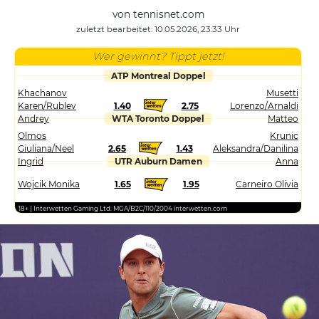
von tennisnet.com
zuletzt bearbeitet: 10.05.2026, 23:33 Uhr
Wer gewinnt? Tippt jetzt!
ATP Montreal Doppel
Khachanov
Musetti
Karen/Rublev
1.40
2.75
Lorenzo/Arnaldi
Andrey
WTA Toronto Doppel
Matteo
Olmos
Krunic
Giuliana/Neel
2.65
1.43
Aleksandra/Danilina
Ingrid
UTR Auburn Damen
Anna
Wojcik Monika
1.65
1.95
Carneiro Olivia
18+ | Interwetten Gaming Ltd. MGA/B2C/110/2004 interwetten.com