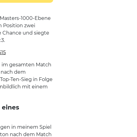
TP-Masters-1000-Ebene
n Position zwei
ne Chance und siegte
3.
615
ieß im gesamten Match
r nach dem
 Top-Ten-Sieg in Folge
innbildlich mit einem
 eines
ungen in meinem Spiel
elton nach dem Match