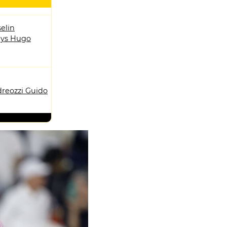
elin
ys Hugo
reozzi Guido