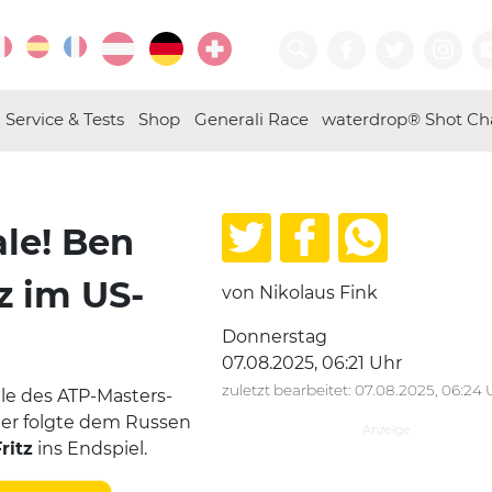
Service & Tests
Shop
Generali Race
waterdrop® Shot Ch
ale! Ben
tz im US-
von Nikolaus Fink
Donnerstag
07.08.2025, 06:21 Uhr
zuletzt bearbeitet: 07.08.2025, 06:24 
le des ATP-Masters-
ner folgte dem Russen
ritz
ins Endspiel.