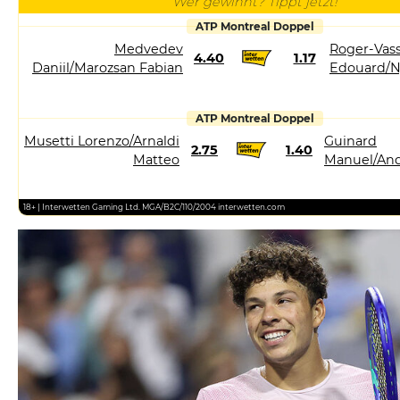
Wer gewinnt? Tippt jetzt!
ATP Montreal Doppel
Medvedev
Roger-Vass
4.40
1.17
Daniil/Marozsan Fabian
Edouard/N
ATP Montreal Doppel
Musetti Lorenzo/Arnaldi
Guinard
2.75
1.40
Matteo
Manuel/And
18+ | Interwetten Gaming Ltd. MGA/B2C/110/2004 interwetten.com