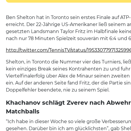
Ben Shelton hat in Toronto sein erstes Finale auf A
erreicht. Der 22-Jährige US-Amerikaner ließ seinem a
gesetzten Landsmann Taylor Fritz im Halbfinale kei
nach nur 78 Minuten Spielzeit souverän mit 6:4 und 6:
http://twitter.com/TennisTV/status/1953307797132599
Shelton, in Toronto die Nummer vier des Turniers, l
kein einziges Break seines Kontrahenten zu und fuh
Viertelfinalerfolg über Alex de Minaur seinen zweiten
ein. Auf der anderen Seite fand Fritz, der die Partie s
Doppelfehler beendete, nie zu seinem Spiel.
Khachanov schlägt Zverev nach Abwehr
Matchballs
“Ich habe in dieser Woche so viele große Verbesser
gesehen. Darüber bin ich am glücklichsten”, gab Sh