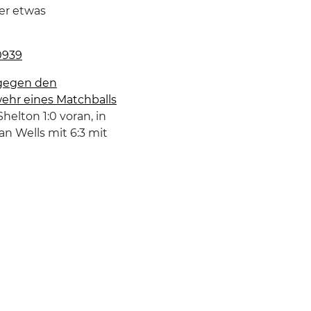
er etwas
0939
 gegen den
ehr eines Matchballs
helton 1:0 voran, in
n Wells mit 6:3 mit