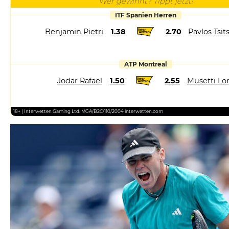
Wer gewinnt? Tippt jetzt!
ITF Spanien Herren
Benjamin Pietri
1.38
2.70
Pavlos Tsit
ATP Montreal
Jodar Rafael
1.50
2.55
Musetti Lo
18+ | Interwetten Gaming Ltd. MGA/B2C/110/2004 interwetten.com