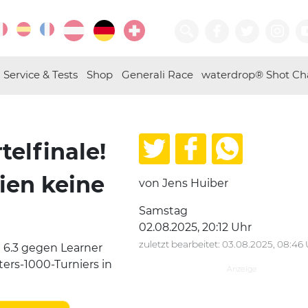
Service & Tests
Shop
Generali Race
waterdrop® Shot Ch
telfinale!
ien keine
von Jens Huiber
Samstag
02.08.2025, 20:12 Uhr
zuletzt bearbeitet: 03.08.2025, 08:46
 6.3 gegen Learner
sters-1000-Turniers in