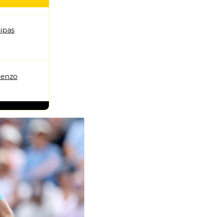
sipas
renzo