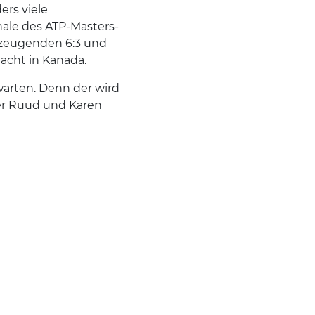
ers viele
nale des ATP-Masters-
erzeugenden 6:3 und
 acht in Kanada.
arten. Denn der wird
per Ruud und Karen