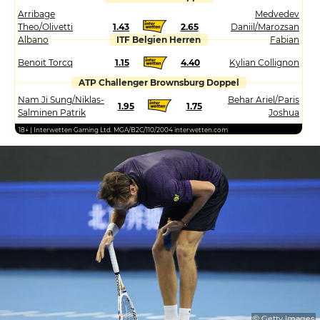
Arribage
Medvedev
Theo/Olivetti
1.43
2.65
Daniil/Marozsan
Albano
ITF Belgien Herren
Fabian
Benoit Torcq
1.15
4.40
Kylian Collignon
ATP Challenger Brownsburg Doppel
Nam Ji Sung/Niklas-
Behar Ariel/Paris
1.95
1.75
Salminen Patrik
Joshua
18+ | Interwetten Gaming Ltd. MGA/B2C/110/2004 interwetten.com
© Getty Images