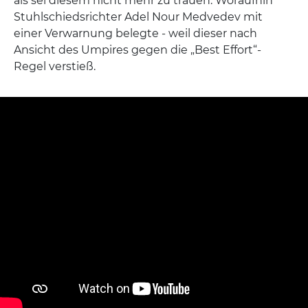
als sei diesem nicht mehr zu trauen. Woraufhin
Stuhlschiedsrichter Adel Nour Medvedev mit
einer Verwarnung belegte - weil dieser nach
Ansicht des Umpires gegen die „Best Effort“-
Regel verstieß.