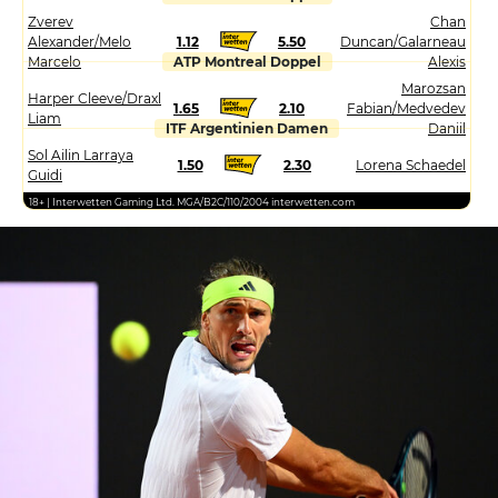
Zverev
Chan
Alexander/Melo
1.12
5.50
Duncan/Galarneau
Marcelo
ATP Montreal Doppel
Alexis
Marozsan
Harper Cleeve/Draxl
1.65
2.10
Fabian/Medvedev
Liam
ITF Argentinien Damen
Daniil
Sol Ailin Larraya
1.50
2.30
Lorena Schaedel
Guidi
18+ | Interwetten Gaming Ltd. MGA/B2C/110/2004 interwetten.com