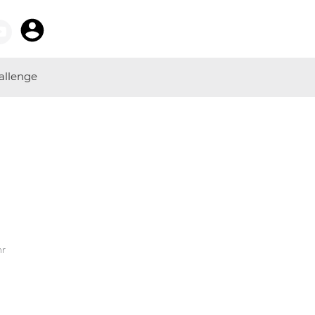
allenge
hr