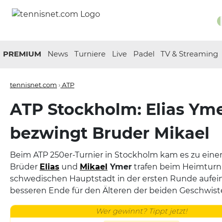
PREMIUM
News
Turniere
Live
Padel
TV & Streaming
tennisnet.com
›
ATP
ATP Stockholm: Elias Ym
bezwingt Bruder Mikael
Beim ATP 250er-Turnier in Stockholm kam es zu einer
Brüder
Elias
und
Mikael
Ymer
trafen beim Heimturni
schwedischen Hauptstadt in der ersten Runde aufei
besseren Ende für den Älteren der beiden Geschwiste
Wer gewinnt? Tippt jetzt!