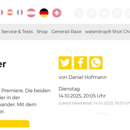
Service & Tests
Shop
Generali Race
waterdrop® Shot Ch
er
von Daniel Hofmann
Dienstag
 Premiere. Die beiden
14.10.2025, 20:05 Uhr
er in der
zuletzt bearbeitet: 14.10.2025, 19:55 U
nander. Mit dem
r.