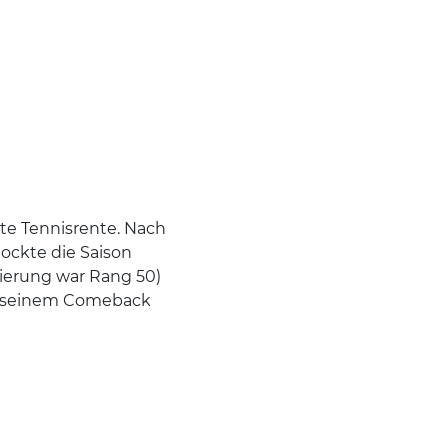
hte Tennisrente. Nach
tockte die Saison
tzierung war Rang 50)
h seinem Comeback