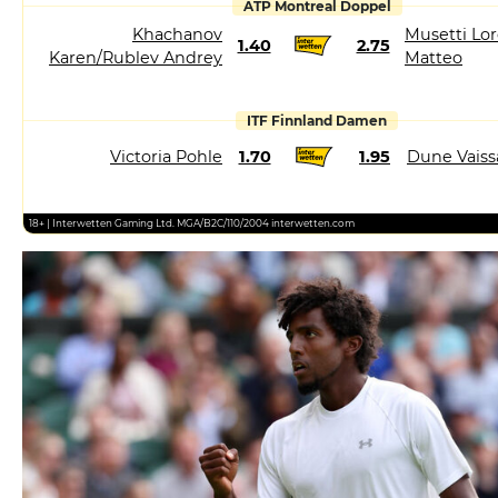
ATP Montreal Doppel
Khachanov
Musetti Lor
1.40
2.75
Karen/Rublev Andrey
Matteo
ITF Finnland Damen
Victoria Pohle
1.70
1.95
Dune Vais
18+ | Interwetten Gaming Ltd. MGA/B2C/110/2004 interwetten.com