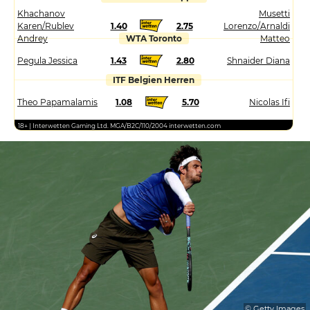
Khachanov
Musetti
Karen/Rublev
1.40
2.75
Lorenzo/Arnaldi
Andrey
WTA Toronto
Matteo
Pegula Jessica
1.43
2.80
Shnaider Diana
ITF Belgien Herren
Theo Papamalamis
1.08
5.70
Nicolas Ifi
18+ | Interwetten Gaming Ltd. MGA/B2C/110/2004 interwetten.com
© Getty Images