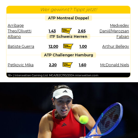
Wer gewinnt? Tippt jetzt!
ATP Montreal Doppel
Arribage
Medvedev
Theo/Olivetti
1.43
2.65
Daniil/Marozsan
Albano
ITF Schweiz Herren
Fabian
Batiste Guerra
12.00
1.00
Arthur Bellegy
ATP Challenger Hamburg
Petkovic Mika
2.20
1.60
McDonald Niels
18+ | Interwetten Gaming Ltd. MGA/B2C/110/2004 interwetten.com