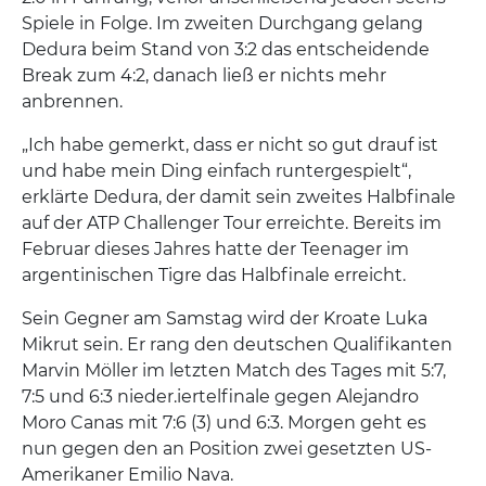
Spiele in Folge. Im zweiten Durchgang gelang
Dedura beim Stand von 3:2 das entscheidende
Break zum 4:2, danach ließ er nichts mehr
anbrennen.
„Ich habe gemerkt, dass er nicht so gut drauf ist
und habe mein Ding einfach runtergespielt“,
erklärte Dedura, der damit sein zweites Halbfinale
auf der ATP Challenger Tour erreichte. Bereits im
Februar dieses Jahres hatte der Teenager im
argentinischen Tigre das Halbfinale erreicht.
Sein Gegner am Samstag wird der Kroate Luka
Mikrut sein. Er rang den deutschen Qualifikanten
Marvin Möller im letzten Match des Tages mit 5:7,
7:5 und 6:3 nieder.iertelfinale gegen Alejandro
Moro Canas mit 7:6 (3) und 6:3. Morgen geht es
nun gegen den an Position zwei gesetzten US-
Amerikaner Emilio Nava.