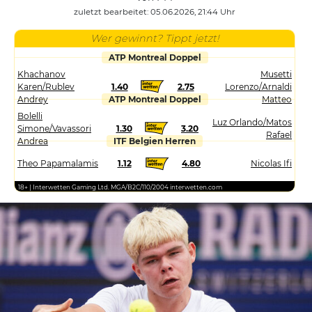
zuletzt bearbeitet: 05.06.2026, 21:44 Uhr
Wer gewinnt? Tippt jetzt!
ATP Montreal Doppel
Khachanov
Musetti
Karen/Rublev
1.40
2.75
Lorenzo/Arnaldi
Andrey
ATP Montreal Doppel
Matteo
Bolelli
Luz Orlando/Matos
Simone/Vavassori
1.30
3.20
Rafael
Andrea
ITF Belgien Herren
Theo Papamalamis
1.12
4.80
Nicolas Ifi
18+ | Interwetten Gaming Ltd. MGA/B2C/110/2004 interwetten.com