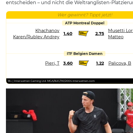
entscheiden – und nicht die Weltranglisten-Platzieru
Wer gewinnt? Tippt jetzt!
ATP Montreal Doppel
Khachanov
Musetti Lor
1.40
2.75
Karen/Rublev Andrey
Matteo
ITF Belgien Damen
Pieri, T
3.60
1.22
Palicova, B
18+ | Interwetten Gaming Ltd. MGA/B2C/110/2004 interwetten.com