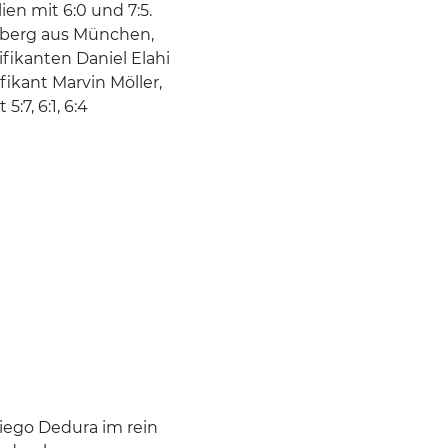
en mit 6:0 und 7:5.
hberg aus München,
ifikanten Daniel Elahi
ikant Marvin Möller,
:7, 6:1, 6:4
Diego Dedura im rein