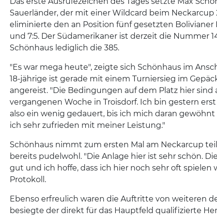
Das erste Ausrufezeichen des Tages setzte Max Schö
Sauerländer, der mit einer Wildcard beim Neckarcup 2.
eliminierte den an Position fünf gesetzten Bolivianer
und 7:5. Der Südamerikaner ist derzeit die Nummer 1
Schönhaus lediglich die 385.
"Es war mega heute", zeigte sich Schönhaus im Ansch
18-jährige ist gerade mit einem Turniersieg im Gep
angereist. "Die Bedingungen auf dem Platz hier sind a
vergangenen Woche in Troisdorf. Ich bin gestern er
also ein wenig gedauert, bis ich mich daran gewöhnt
ich sehr zufrieden mit meiner Leistung."
Schönhaus nimmt zum ersten Mal am Neckarcup teil, 
bereits pudelwohl. "Die Anlage hier ist sehr schön. Die
gut und ich hoffe, dass ich hier noch sehr oft spielen 
Protokoll.
Ebenso erfreulich waren die Auftritte von weiteren d
besiegte der direkt für das Hauptfeld qualifizierte He