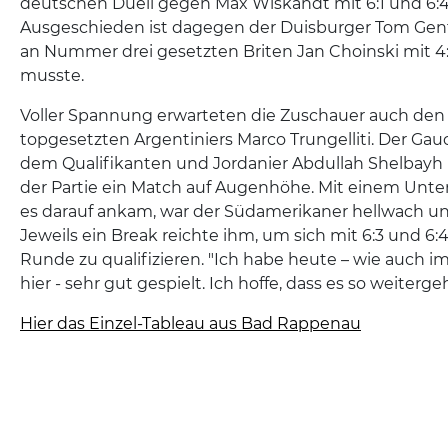
deutschen Duell gegen Max Wiskandt mit 6:1 und 6:4
Ausgeschieden ist dagegen der Duisburger Tom Gent
an Nummer drei gesetzten Briten Jan Choinski mit 4
musste.
Voller Spannung erwarteten die Zuschauer auch den A
topgesetzten Argentiniers Marco Trungelliti. Der Gauc
dem Qualifikanten und Jordanier Abdullah Shelbayh
der Partie ein Match auf Augenhöhe. Mit einem Unte
es darauf ankam, war der Südamerikaner hellwach un
Jeweils ein Break reichte ihm, um sich mit 6:3 und 6:4
Runde zu qualifizieren. "Ich habe heute – wie auch 
hier - sehr gut gespielt. Ich hoffe, dass es so weitergeh
Hier das Einzel-Tableau aus Bad Rappenau