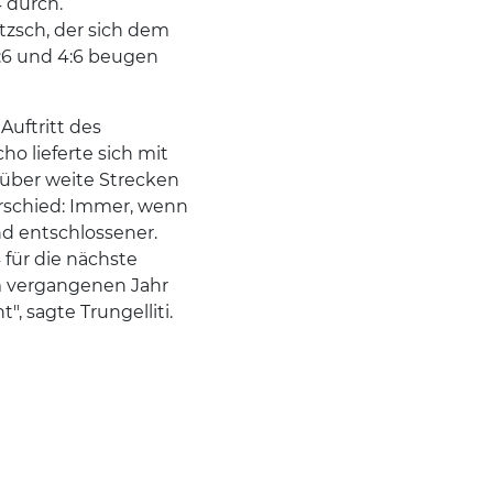
 durch.
zsch, der sich dem
:6 und 4:6 beugen
uftritt des
ho lieferte sich mit
 über weite Strecken
rschied: Immer, wenn
d entschlossener.
 für die nächste
im vergangenen Jahr
t", sagte Trungelliti.