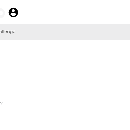
allenge
hr