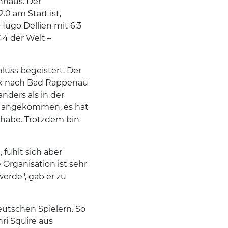
nhaus. Der
0 am Start ist,
 Hugo Dellien mit 6:3
44 der Welt –
luss begeistert. Der
äck nach Bad Rappenau
nders als in der
st angekommen, es hat
 habe. Trotzdem bin
fühlt sich aber
 Organisation ist sehr
werde", gab er zu
eutschen Spielern. So
nri Squire aus