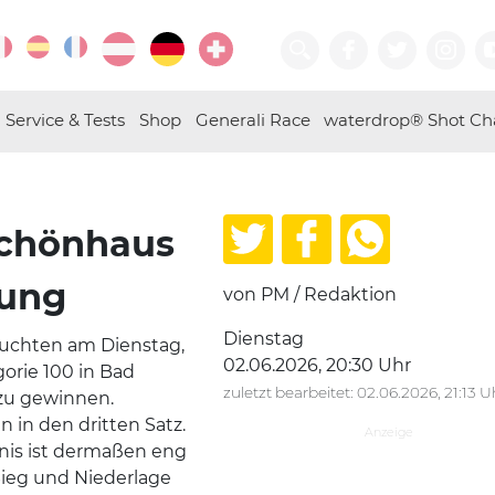
Service & Tests
Shop
Generali Race
waterdrop® Shot Ch
Schönhaus
hung
von PM / Redaktion
Dienstag
suchten am Dienstag,
02.06.2026, 20:30 Uhr
orie 100 in Bad
zuletzt bearbeitet: 02.06.2026, 21:13 U
 zu gewinnen.
n in den dritten Satz.
nnis ist dermaßen eng
Sieg und Niederlage