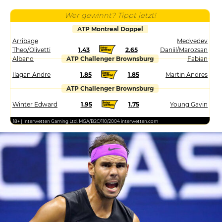
Wer gewinnt? Tippt jetzt!
ATP Montreal Doppel
Arribage
Medvedev
Theo/Olivetti
1.43
2.65
Daniil/Marozsan
Albano
ATP Challenger Brownsburg
Fabian
Ilagan Andre
1.85
1.85
Martin Andres
ATP Challenger Brownsburg
Winter Edward
1.95
1.75
Young Gavin
18+ | Interwetten Gaming Ltd. MGA/B2C/110/2004 interwetten.com