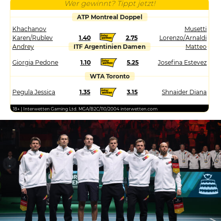
Wer gewinnt? Tippt jetzt!
ATP Montreal Doppel
Khachanov
Musetti
Karen/Rublev
1.40
2.75
Lorenzo/Arnaldi
Andrey
ITF Argentinien Damen
Matteo
Giorgia Pedone
1.10
5.25
Josefina Estevez
WTA Toronto
Pegula Jessica
1.35
3.15
Shnaider Diana
18+ | Interwetten Gaming Ltd. MGA/B2C/110/2004 interwetten.com