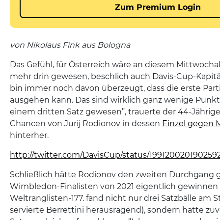
von Nikolaus Fink aus Bologna
Das Gefühl, für Österreich wäre an diesem Mittwoch
mehr drin gewesen, beschlich auch Davis-Cup-Kapitä
bin immer noch davon überzeugt, dass die erste Part
ausgehen kann. Das sind wirklich ganz wenige Punkte
einem dritten Satz gewesen”, trauerte der 44-Jähri
Chancen von Jurij Rodionov in dessen
Einzel gegen M
hinterher.
http://twitter.com/DavisCup/status/199120020190259
Schließlich hätte Rodionov den zweiten Durchgang
Wimbledon-Finalisten von 2021 eigentlich gewinnen
Weltranglisten-177. fand nicht nur drei Satzbälle am S
servierte Berrettini herausragend), sondern hatte zu