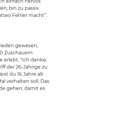
ch einfach nervös
en, bin zu passiv
tteo Fehler macht”,
frieden gewesen,
500 Zuschauern
 erlebt. “Ich denke,
iff der 26-Jährige zu
ärst du 16 Jahre alt
al verhalten soll. Das
de gehen, damit es