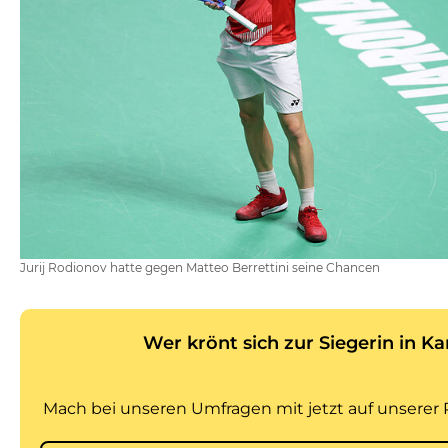
Jurij Rodionov hatte gegen Matteo Berrettini seine Chancen