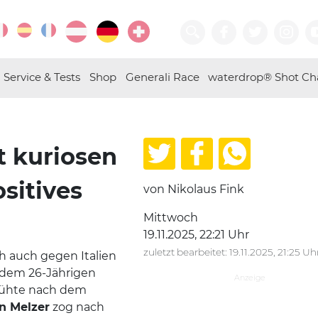
Service & Tests
Shop
Generali Race
waterdrop® Shot Ch
t kuriosen
ositives
von Nikolaus Fink
Mittwoch
19.11.2025, 22:21 Uhr
zuletzt bearbeitet: 19.11.2025, 21:25 Uh
h auch gegen Italien
 dem 26-Jährigen
mühte nach dem
n Melzer
zog nach