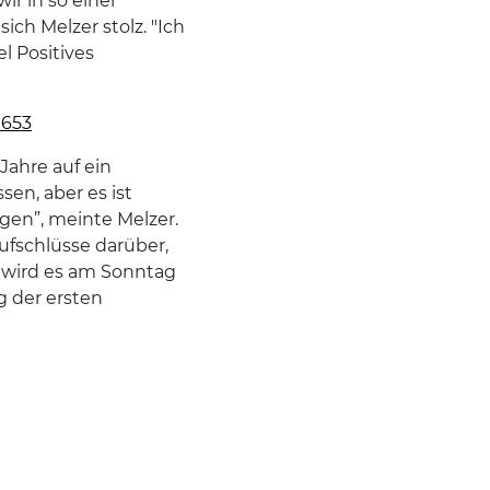
wir in so einer
ich Melzer stolz. "Ich
el Positives
9653
Jahre auf ein
en, aber es ist
egen”, meinte Melzer.
Aufschlüsse darüber,
t, wird es am Sonntag
g der ersten