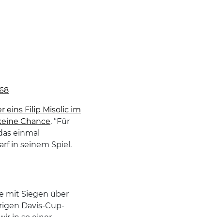
168
ins Filip Misolic im
 keine Chance
. “Für
 das einmal
rf in seinem Spiel.
de mit Siegen über
hrigen Davis-Cup-