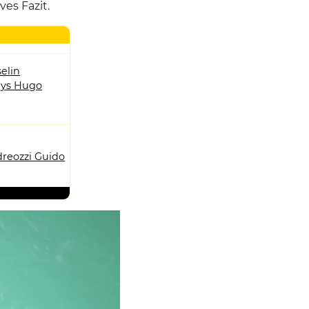
ves Fazit.
elin
ys Hugo
reozzi Guido