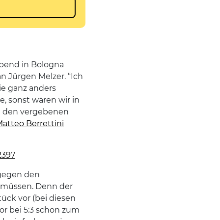
abend in Bologna
n Jürgen Melzer. “Ich
ie ganz anders
, sonst wären wir in
ge den vergebenen
atteo Berrettini
2397
 gegen den
 müssen. Denn der
tück vor (bei diesen
vor bei 5:3 schon zum