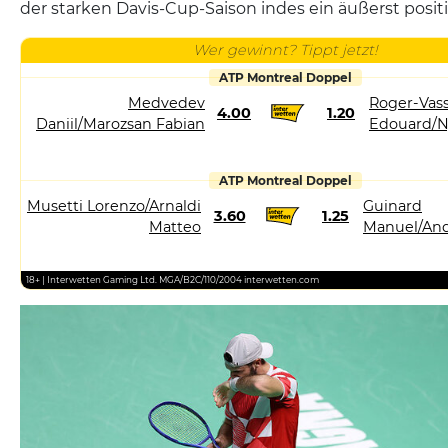
der starken Davis-Cup-Saison indes ein äußerst positi
Wer gewinnt? Tippt jetzt!
ATP Montreal Doppel
Medvedev
Roger-Vass
4.00
1.20
Daniil/Marozsan Fabian
Edouard/N
ATP Montreal Doppel
Musetti Lorenzo/Arnaldi
Guinard
3.60
1.25
Matteo
Manuel/And
18+ | Interwetten Gaming Ltd. MGA/B2C/110/2004 interwetten.com