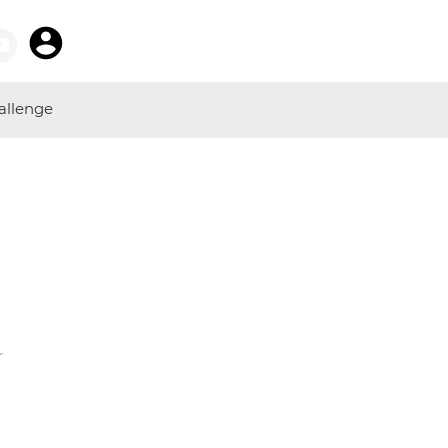
allenge
r