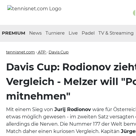
PREMIUM
News
Turniere
Live
Padel
TV & Streaming
tennisnet.com
›
ATP
›
Davis Cup
Davis Cup: Rodionov zieh
Vergleich - Melzer will "P
mitnehmen"
Mit einem Sieg von
Jurij Rodionov
wäre für Österreic
etwas möglich gewesen - im zweiten Satz versagten
allerdings die Nerven. Die Nummer 177 der Welt be
Match daher einen kuriosen Vergleich. Kapitän
Jürge