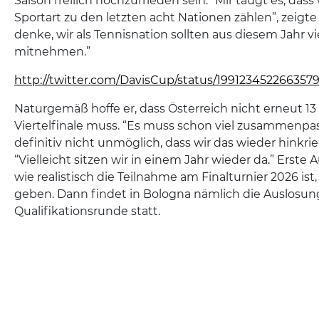
Saison freilich hochzufrieden sein. “Mir taugt es, dass 
Sportart zu den letzten acht Nationen zählen”, zeigte s
denke, wir als Tennisnation sollten aus diesem Jahr vi
mitnehmen.”
http://twitter.com/DavisCup/status/199123452266357
Naturgemäß hoffe er, dass Österreich nicht erneut 13 
Viertelfinale muss. “Es muss schon viel zusammenpass
definitiv nicht unmöglich, dass wir das wieder hinkri
“Vielleicht sitzen wir in einem Jahr wieder da.” Erste 
wie realistisch die Teilnahme am Finalturnier 2026 is
geben. Dann findet in Bologna nämlich die Auslosun
Qualifikationsrunde statt.