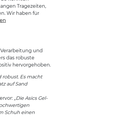
angen Tragezeiten,
en. Wir haben für
ten
 Verarbeitung und
rs das robuste
sitiv hervorgehoben.
 robust. Es macht
tz auf Sand
ervor:
„Die Asics Gel-
hochwertigen
em Schuh einen