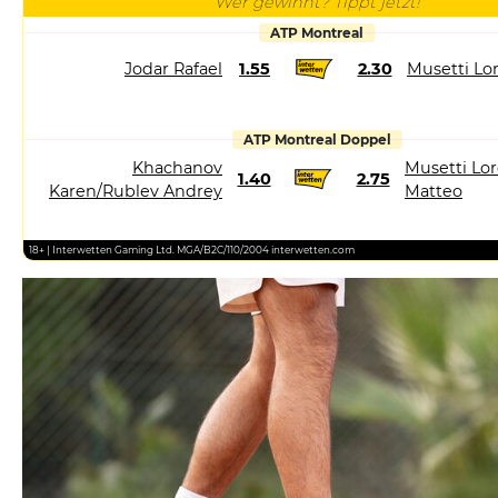
Wer gewinnt? Tippt jetzt!
ATP Montreal
Jodar Rafael
1.55
2.30
Musetti Lo
ATP Montreal Doppel
Khachanov
Musetti Lor
1.40
2.75
Karen/Rublev Andrey
Matteo
18+ | Interwetten Gaming Ltd. MGA/B2C/110/2004 interwetten.com