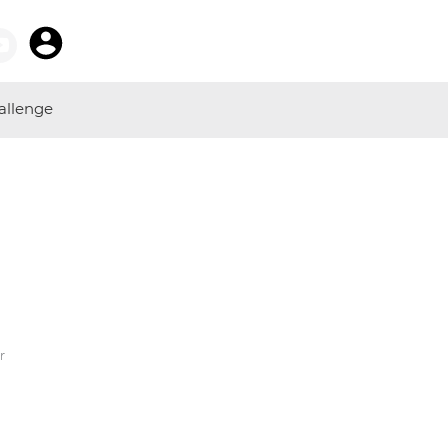
allenge
r