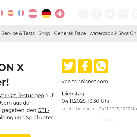
Service & Tests
Shop
Generali Race
waterdrop® Shot Ch
ION X
r!
von tennisnet.com
Dienstag
Vor-Ort-Testungen
auf
04.11.2025, 13:30 Uhr
Usern aus der
zuletzt bearbeitet: 04.11.2025, 13:17 Uh
it gegeben, den
GEL-
ining und Spiel unter