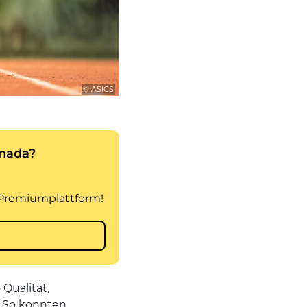
© ASICS
Qualität,
. So konnten