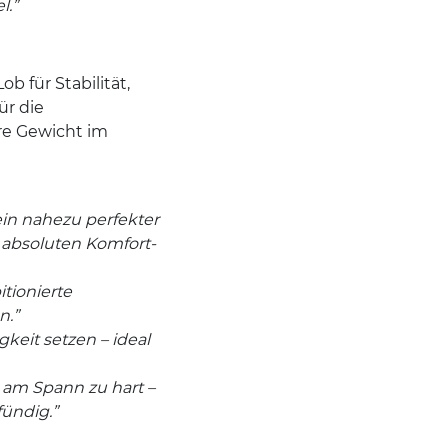
l.”
b für Stabilität,
ür die
re Gewicht im
ein nahezu perfekter
 absoluten Komfort-
tionierte
n.”
gkeit setzen – ideal
 am Spann zu hart –
fündig.”