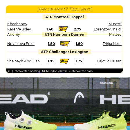
Wer gewinnt? Tippt jetzt!
ATP Montreal Doppel
Khachanov
Musetti
Karen/Rublev
1.40
2.75
Lorenzo/Arnaldi
Andrey
UTR Hamburg Damen
Matteo
Novakova Erika
1.80
1.80
Trklja Neila
ATP Challenger Lexington
Shelbayh Abdullah
1.95
1.75
Lajovic Dusan
18+ | Interwetten Gaming Ltd. MGA/B2C/110/2004 interwetten.com