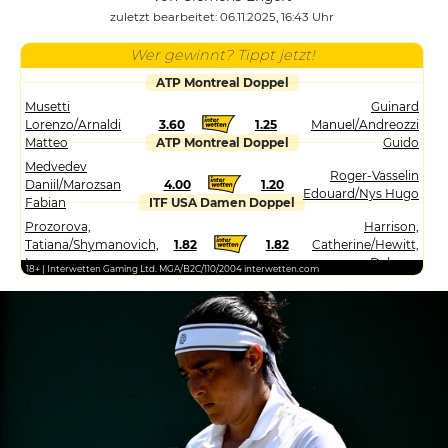
zuletzt bearbeitet: 06.11.2025, 16:43 Uhr
Wer gewinnt? Tippt jetzt!
ATP Montreal Doppel
Musetti
Guinard
Lorenzo/Arnaldi
3.60
1.25
Manuel/Andreozzi
Matteo
ATP Montreal Doppel
Guido
Medvedev
Roger-Vasselin
Daniil/Marozsan
4.00
1.20
Edouard/Nys Hugo
Fabian
ITF USA Damen Doppel
Prozorova,
Harrison,
Tatiana/Shymanovich,
1.82
1.82
Catherine/Hewitt,
Iryna
Dalayna
18+ | Interwetten Gaming Ltd. MGA/B2C/110/2004 interwetten.com