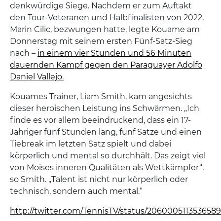
denkwürdige Siege. Nachdem er zum Auftakt
den Tour-Veteranen und Halbfinalisten von 2022,
Marin Cilic, bezwungen hatte, legte Kouame am
Donnerstag mit seinem ersten Fünf-Satz-Sieg
nach –
in einem vier Stunden und 56 Minuten
dauernden Kampf gegen den Paraguayer Adolfo
Daniel Vallejo.
Kouames Trainer, Liam Smith, kam angesichts
dieser heroischen Leistung ins Schwärmen. „Ich
finde es vor allem beeindruckend, dass ein 17-
Jähriger fünf Stunden lang, fünf Sätze und einen
Tiebreak im letzten Satz spielt und dabei
körperlich und mental so durchhält. Das zeigt viel
von Moises inneren Qualitäten als Wettkämpfer“,
so Smith. „Talent ist nicht nur körperlich oder
technisch, sondern auch mental.“
http://twitter.com/TennisTV/status/206000511353658