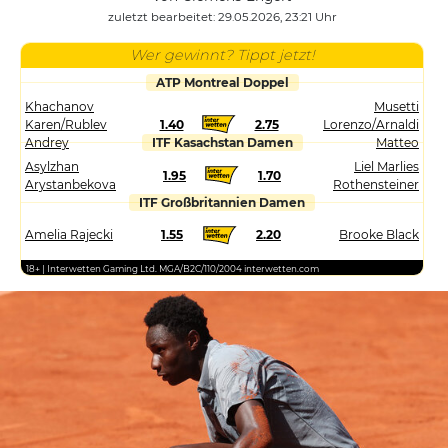
zuletzt bearbeitet: 29.05.2026, 23:21 Uhr
Wer gewinnt? Tippt jetzt!
ATP Montreal Doppel
Khachanov
Musetti
Karen/Rublev
1.40
2.75
Lorenzo/Arnaldi
Andrey
ITF Kasachstan Damen
Matteo
Asylzhan
Liel Marlies
1.95
1.70
Arystanbekova
Rothensteiner
ITF Großbritannien Damen
Amelia Rajecki
1.55
2.20
Brooke Black
18+ | Interwetten Gaming Ltd. MGA/B2C/110/2004 interwetten.com