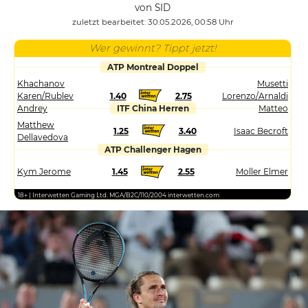
von SID
zuletzt bearbeitet: 30.05.2026, 00:58 Uhr
Wer gewinnt? Tippt jetzt!
ATP Montreal Doppel
Khachanov
Musetti
Karen/Rublev
1.40
2.75
Lorenzo/Arnaldi
Andrey
ITF China Herren
Matteo
Matthew
1.25
3.40
Isaac Becroft
Dellavedova
ATP Challenger Hagen
Kym Jerome
1.45
2.55
Moller Elmer
18+ | Interwetten Gaming Ltd. MGA/B2C/110/2004 interwetten.com