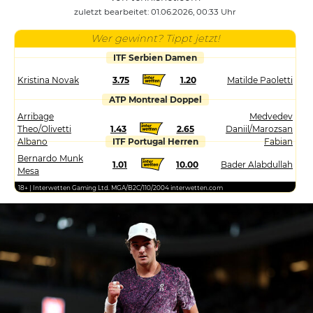
zuletzt bearbeitet: 01.06.2026, 00:33 Uhr
Wer gewinnt? Tippt jetzt!
ITF Serbien Damen
Kristina Novak
3.75
1.20
Matilde Paoletti
ATP Montreal Doppel
Arribage
Medvedev
Theo/Olivetti
1.43
2.65
Daniil/Marozsan
Albano
ITF Portugal Herren
Fabian
Bernardo Munk
1.01
10.00
Bader Alabdullah
Mesa
18+ | Interwetten Gaming Ltd. MGA/B2C/110/2004 interwetten.com