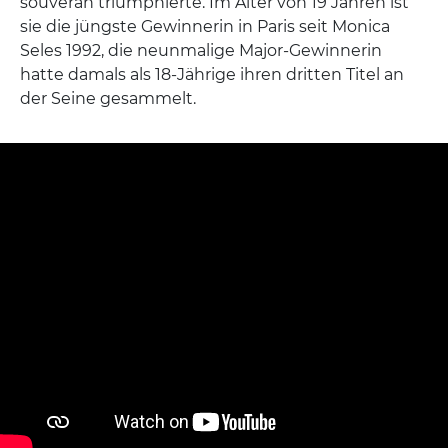
souverän triumphierte. Im Alter von 19 Jahren ist
sie die jüngste Gewinnerin in Paris seit Monica
Seles 1992, die neunmalige Major-Gewinnerin
hatte damals als 18-Jährige ihren dritten Titel an
der Seine gesammelt.