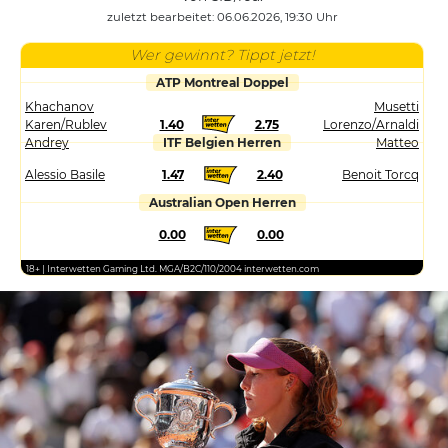
zuletzt bearbeitet: 06.06.2026, 19:30 Uhr
Wer gewinnt? Tippt jetzt!
ATP Montreal Doppel
Khachanov
Musetti
Karen/Rublev
1.40
2.75
Lorenzo/Arnaldi
Andrey
ITF Belgien Herren
Matteo
Alessio Basile
1.47
2.40
Benoit Torcq
Australian Open Herren
0.00
0.00
18+ | Interwetten Gaming Ltd. MGA/B2C/110/2004 interwetten.com