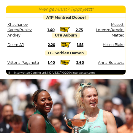
Wer gewinnt? Tippt jetzt!
ATP Montreal Doppel
Khachanov
Musetti
Karen/Rublev
1.40
2.75
Lorenzo/Arnaldi
Andrey
UTR Auburn
Matteo
Deem AJ
2.20
1.55
Hilsen Blake
ITF Serbien Damen
Vittoria Paganetti
1.40
2.60
Arina Bulatova
18+ | Interwetten Gaming Ltd. MGA/B2C/110/2004 interwetten.com