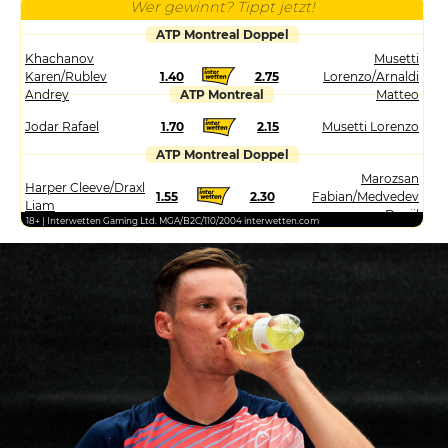
Wer gewinnt? Tippt jetzt!
ATP Montreal Doppel
Khachanov
Musetti
Karen/Rublev
1.40
2.75
Lorenzo/Arnaldi
Andrey
ATP Montreal
Matteo
Jodar Rafael
1.70
2.15
Musetti Lorenzo
ATP Montreal Doppel
Marozsan
Harper Cleeve/Draxl
1.55
2.30
Fabian/Medvedev
Liam
Daniil
18+ | Interwetten Gaming Ltd. MGA/B2C/110/2004 interwetten.com