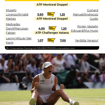
ATP Montreal Doppel
Musetti
Guinard
Lorenzo/Arnaldi
3.60
1.25
Manuel/Andreozzi
Matteo
ATP Montreal Doppel
Guido
Medvedev
Roger-Vasselin
Daniil/Marozsan
4.00
1.20
Edouard/Nys Hugo
Fabian
ATP Challenger Astana
Leong Mitsuki Wei
1.07
7.00
Yerdilda Yerassyl
Kang
18+ | Interwetten Gaming Ltd. MGA/B2C/110/2004 interwetten.com