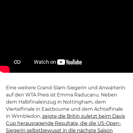
Eine weitere Grand-Slam-Siegerin und Anwärterin
auf den WTA Preis ist Emma Raducanu. Neben
dem Halbfinaleinzug in Nottingham, dem
Viertelfinale in Eastbourne und dem Achtelfinale
in Wimbledon,
zeigte die Britin zuletzt beim Davis
Cup herausragende Resultate, die die US-Open-
Siegerin selbstbewusst in die nächste Saison