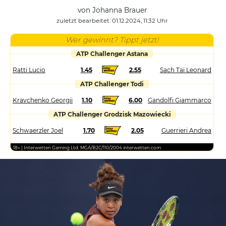
von Johanna Brauer
zuletzt bearbeitet: 01.12.2024, 11:32 Uhr
Wer gewinnt? Tippt jetzt!
ATP Challenger Astana
Ratti Lucio
1.45
2.55
Sach Tai Leonard
ATP Challenger Todi
Kravchenko Georgii
1.10
6.00
Gandolfi Giammarco
ATP Challenger Grodzisk Mazowiecki
Schwaerzler Joel
1.70
2.05
Guerrieri Andrea
18+ | Interwetten Gaming Ltd. MGA/B2C/110/2004 interwetten.com