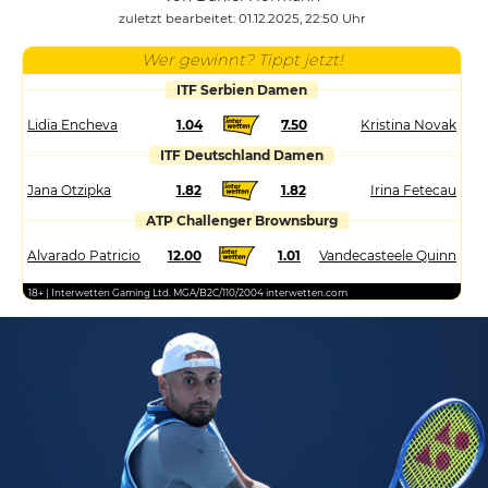
zuletzt bearbeitet: 01.12.2025, 22:50 Uhr
Wer gewinnt? Tippt jetzt!
ITF Serbien Damen
Lidia Encheva
1.04
7.50
Kristina Novak
ITF Deutschland Damen
Jana Otzipka
1.82
1.82
Irina Fetecau
ATP Challenger Brownsburg
Alvarado Patricio
12.00
1.01
Vandecasteele Quinn
18+ | Interwetten Gaming Ltd. MGA/B2C/110/2004 interwetten.com