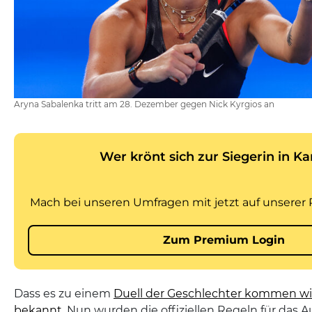
Aryna Sabalenka tritt am 28. Dezember gegen Nick Kyrgios an
Dass es zu einem
Duell der Geschlechter kommen wird,
bekannt.
Nun wurden die offiziellen Regeln für das A