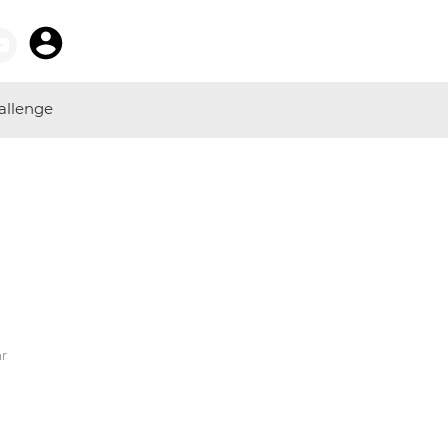
allenge
hr