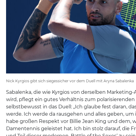
Nick Kyrgios gibt sich siegessicher vor dem Duell mit Aryna Sabalenka
Sabalenka, die wie Kyrgios von derselben Marketing-
wird, pflegt ein gutes Verhältnis zum polarisierenden
selbstbewusst in das Duell: „Ich glaube fest daran, d
werde. Ich werde da rausgehen und alles geben, um i
habe großen Respekt vor Billie Jean King und dem, wa
Damentennis geleistet hat. Ich bin stolz darauf, die 
und Teil dieser modernen ‚Battle of the Sexes‘ zu sein