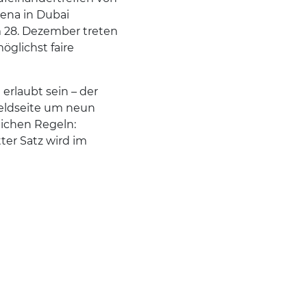
rena in Dubai
Am 28. Dezember treten
glichst faire
erlaubt sein – der
feldseite um neun
lichen Regeln:
ter Satz wird im