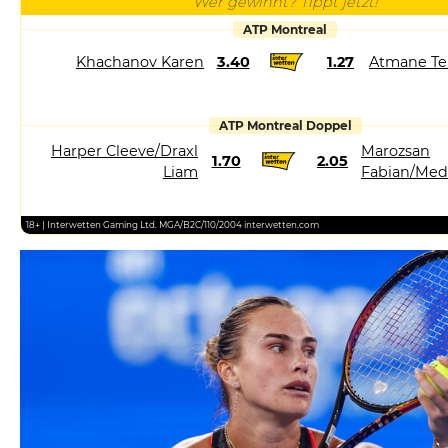
Wer gewinnt? Tippt jetzt!
ATP Montreal
Khachanov Karen
3.40
1.27
Atmane Te
ATP Montreal Doppel
Harper Cleeve/Draxl
Marozsan
1.70
2.05
Liam
Fabian/Med
18+ | Interwetten Gaming Ltd. MGA/B2C/110/2004 interwetten.com