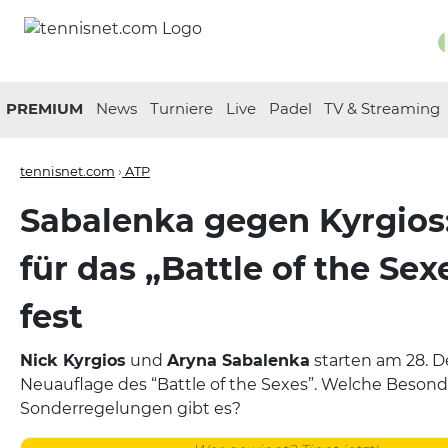
PREMIUM
News
Turniere
Live
Padel
TV & Streaming
tennisnet.com
›
ATP
Sabalenka gegen Kyrgios
für das „Battle of the Se
fest
Nick Kyrgios
und
Aryna Sabalenka
starten am 28. 
Neuauflage des “Battle of the Sexes”. Welche Beson
Sonderregelungen gibt es?