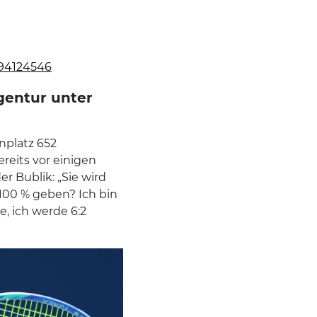
894124546
gentur unter
nplatz 652
ereits vor einigen
r Bublik: „Sie wird
 100 % geben? Ich bin
e, ich werde 6:2