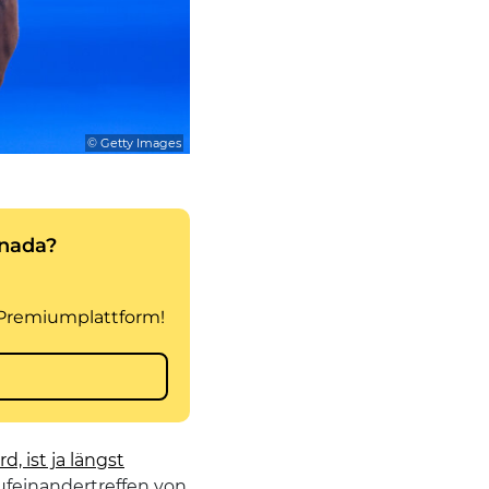
© Getty Images
 ist ja längst
ufeinandertreffen von