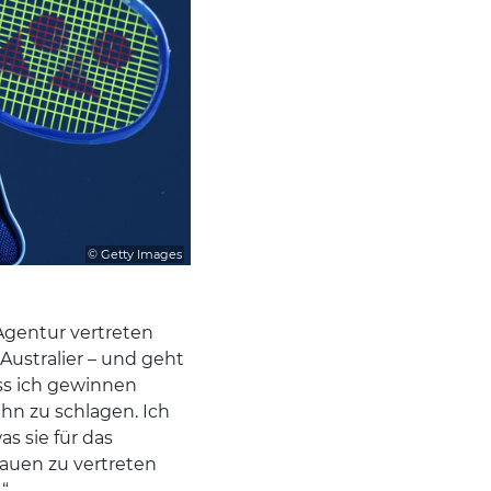
© Getty Images
Agentur vertreten
 Australier – und geht
ass ich gewinnen
hn zu schlagen. Ich
s sie für das
Frauen zu vertreten
.“