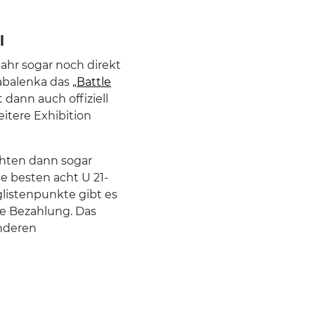
l
ahr sogar noch direkt
Sabalenka das
„Battle
 dann auch offiziell
eitere Exhibition
chten dann sogar
e besten acht U 21-
listenpunkte gibt es
he Bezahlung. Das
onderen