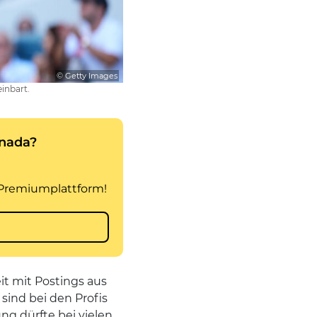
© Getty Images
inbart.
eit mit Postings aus
sind bei den Profis
g dürfte bei vielen