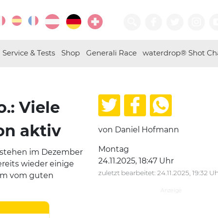
Service & Tests
Shop
Generali Race
waterdrop® Shot Ch
.: Viele
on aktiv
von Daniel Hofmann
Montag
, stehen im Dezember
24.11.2025, 18:47 Uhr
reits wieder einige
zuletzt bearbeitet: 24.11.2025, 19:32 U
llem vom guten