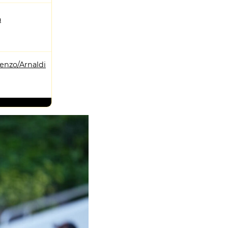
a
enzo/Arnaldi