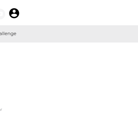
allenge
hr