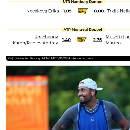
UTR Hamburg Damen
Novakova Erika
1.05
8.00
Trklja Neil
ATP Montreal Doppel
Khachanov
Musetti Lor
1.40
2.75
Karen/Rublev Andrey
Matteo
18+ | Interwetten Gaming Ltd. MGA/B2C/110/2004 interwetten.com