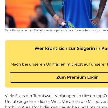
Nick Kyrgios hat im Dezember einige Termine auf dem Tenniscourt vere
Viele Stars der Tenniswelt verbringen in diesen tag Z
Urlaubsregionen dieser Welt. Vor allem die Malediven 
hoch im Kurs. Doch die Zeit der Ruhe und Entspannun