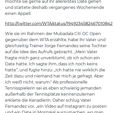
möchte sie gerne auf ihr allererstes Date gehen
und startete deshalb vergangenes Wochenende
einen Appell.
http://twitter.com/WTA/status/1949234582467010842
Wie sie im Rahmen der Mubadala Citi DC Open
gegenüber dem WTA erzählte, habe ihr Vater und
gleichzeitig Trainer Jorge Fernandez seine Tochter
auf die Idee des Aufrufs gebracht. „Mein Vater
fragte mich ganz unverblümt, ob ich schon ein
Date hatte. Ich sagte ihm, dass ich noch keins
hatte“, und fügte hinzu: „Ich hatte nie wirklich die
Zeit dazu und niemand hat mich je gefragt. Aber
ich weiß nicht, warum." Als professionelle
Tennisspielerin sei es eben schwierig jemanden
außerhalb der Tennisplätze kennenzulernen
erklärte die Kanadierin. Daher schlug Vater
Fernandez vor, „ein Video auf Instagram zu posten
und ein Date in Montréal auszumachen, wo man