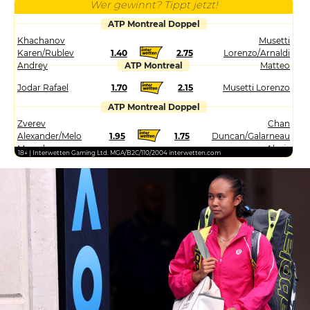
Wer gewinnt? Tippt jetzt!
ATP Montreal Doppel
Khachanov
Musetti
Karen/Rublev
1.40
2.75
Lorenzo/Arnaldi
Andrey
ATP Montreal
Matteo
Jodar Rafael
1.70
2.15
Musetti Lorenzo
ATP Montreal Doppel
Zverev
Chan
Alexander/Melo
1.95
1.75
Duncan/Galarneau
Marcelo
Alexis
18+ | Interwetten Gaming Ltd. MGA/B2C/110/2004 interwetten.com