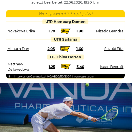
zuletzt bearbeitet: 22.06.2026, 18:20 Uhr
Wer gewinnt? Tippt jetzt!
UTR Hamburg Damen
Novakova Erika
1.70
1.90
Nizetic Leandra
UTR Saitama
Milburn Dan
2.05
1.60
Suzuki Eita
ITF China Herren
Matthew
1.25
3.40
Isaac Becroft
Dellavedova
18+ | Interwetten Gaming Ltd. MGA/B2C/110/2004 interwetten.com