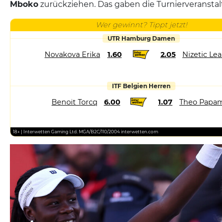
Mboko
zurückziehen. Das gaben die Turnierveranstal
Wer gewinnt? Tippt jetzt!
UTR Hamburg Damen
Novakova Erika
1.60
2.05
Nizetic Le
ITF Belgien Herren
Benoit Torcq
6.00
1.07
Theo Papam
18+ | Interwetten Gaming Ltd. MGA/B2C/110/2004 interwetten.com