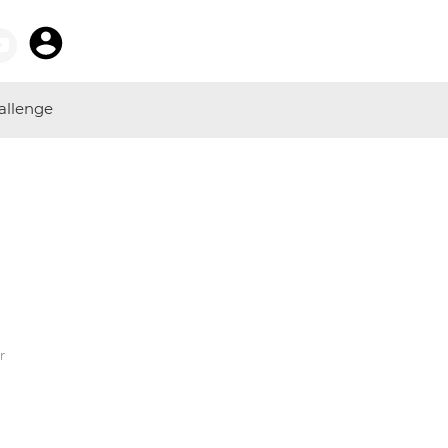
allenge
r