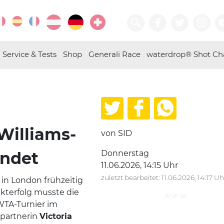
Service & Tests
Shop
Generali Race
waterdrop® Shot Ch
Williams-
von SID
ndet
Donnerstag
11.06.2026, 14:15 Uhr
zuletzt bearbeitet: 11.06.2026, 14:17 Uh
 in London frühzeitig
terfolg musste die
WTA-Turnier im
lpartnerin
Victoria