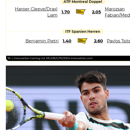
ATP Montreal Doppel
Harper Cleeve/Draxl
Marozsan
1.70
2.05
Liam
Fabian/Med
ITF Spanien Herren
Benjamin Pietri
1.40
2.60
Pavlos Tsit
18+ | Interwetten Gaming Ltd. MGA/B2C/110/2004 interwetten.com