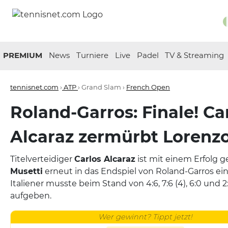
PREMIUM
News
Turniere
Live
Padel
TV & Streaming
tennisnet.com
›
ATP
› Grand Slam ›
French Open
Roland-Garros: Finale! Ca
Alcaraz zermürbt Lorenz
Titelverteidiger
Carlos Alcaraz
ist mit einem Erfolg 
Musetti
erneut in das Endspiel von Roland-Garros ei
Italiener musste beim Stand von 4:6, 7:6 (4), 6:0 und 2:
aufgeben.
Wer gewinnt? Tippt jetzt!