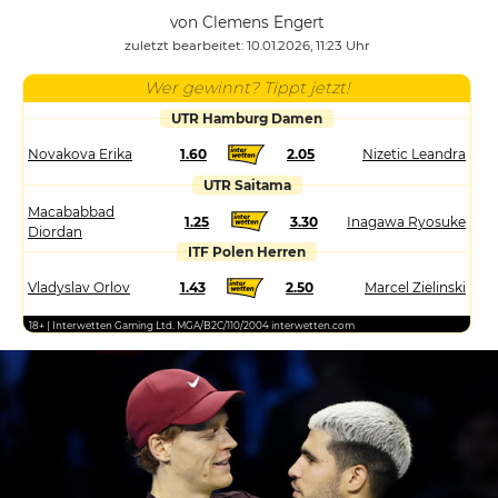
von Clemens Engert
zuletzt bearbeitet: 10.01.2026, 11:23 Uhr
Wer gewinnt? Tippt jetzt!
UTR Hamburg Damen
Novakova Erika
1.60
2.05
Nizetic Leandra
UTR Saitama
Macababbad
1.25
3.30
Inagawa Ryosuke
Diordan
ITF Polen Herren
Vladyslav Orlov
1.43
2.50
Marcel Zielinski
18+ | Interwetten Gaming Ltd. MGA/B2C/110/2004 interwetten.com