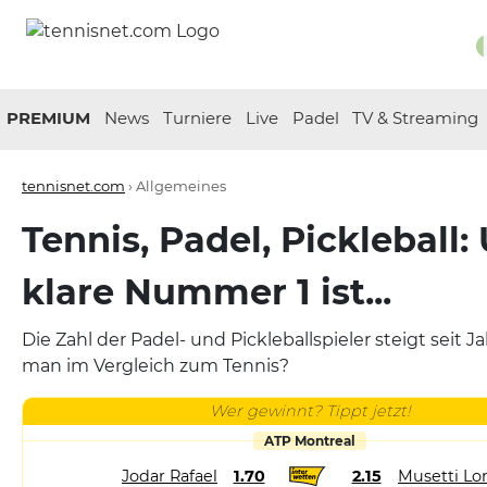
PREMIUM
News
Turniere
Live
Padel
TV & Streaming
tennisnet.com
›
Allgemeines
Tennis, Padel, Pickleball:
klare Nummer 1 ist...
Die Zahl der Padel- und Pickleballspieler steigt seit J
man im Vergleich zum Tennis?
Wer gewinnt? Tippt jetzt!
ATP Montreal
Jodar Rafael
1.70
2.15
Musetti Lo