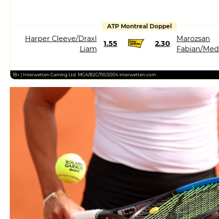
ATP Montreal Doppel
Harper Cleeve/Draxl
Marozsan
1.55
2.30
Liam
Fabian/Med
18+ | Interwetten Gaming Ltd. MGA/B2C/110/2004 interwetten.com