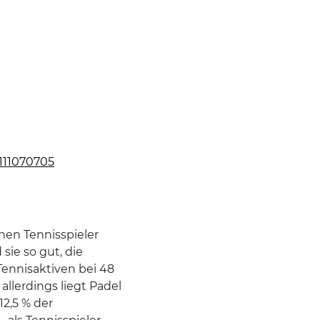
0111070705
onen Tennisspieler
sie so gut, die
 Tennisaktiven bei 48
allerdings liegt Padel
12,5 % der