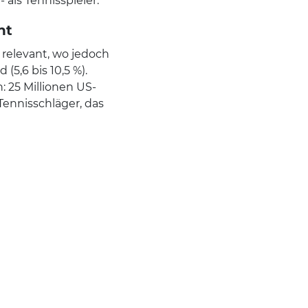
 als Tennisspieler.
nt
A relevant, wo jedoch
(5,6 bis 10,5 %).
: 25 Millionen US-
ennisschläger, das