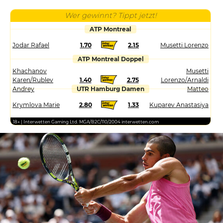
Wer gewinnt? Tippt jetzt!
ATP Montreal
Jodar Rafael
1.70
2.15
Musetti Lorenzo
ATP Montreal Doppel
Khachanov
Musetti
Karen/Rublev
1.40
2.75
Lorenzo/Arnaldi
Andrey
UTR Hamburg Damen
Matteo
Krymlova Marie
2.80
1.33
Kuparev Anastasiya
18+ | Interwetten Gaming Ltd. MGA/B2C/110/2004 interwetten.com