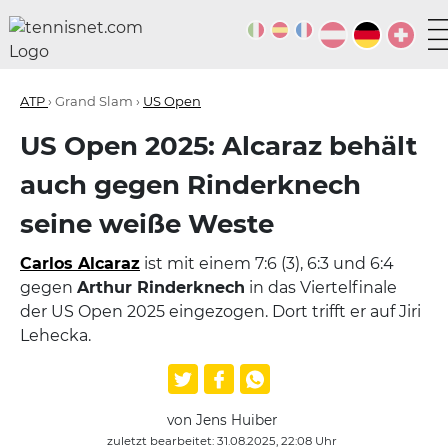
ATP
› Grand Slam ›
US Open
US Open 2025: Alcaraz behält
auch gegen Rinderknech
seine weiße Weste
Carlos Alcaraz
ist mit einem 7:6 (3), 6:3 und 6:4
gegen
Arthur Rinderknech
in das Viertelfinale
der US Open 2025 eingezogen. Dort trifft er auf Jiri
Lehecka.
von Jens Huiber
zuletzt bearbeitet: 31.08.2025, 22:08 Uhr