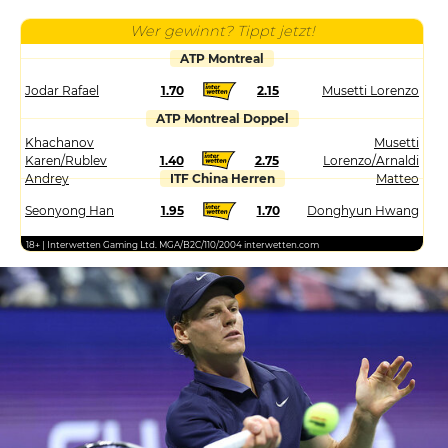
Wer gewinnt? Tippt jetzt!
ATP Montreal
Jodar Rafael
1.70
2.15
Musetti Lorenzo
ATP Montreal Doppel
Khachanov
Musetti
Karen/Rublev
1.40
2.75
Lorenzo/Arnaldi
Andrey
ITF China Herren
Matteo
Seonyong Han
1.95
1.70
Donghyun Hwang
18+ | Interwetten Gaming Ltd. MGA/B2C/110/2004 interwetten.com