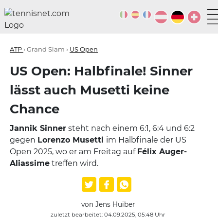
ATP
› Grand Slam ›
US Open
US Open: Halbfinale! Sinner
lässt auch Musetti keine
Chance
Jannik Sinner
steht nach einem 6:1, 6:4 und 6:2
gegen
Lorenzo Musetti
im Halbfinale der US
Open 2025, wo er am Freitag auf
Félix Auger-
Aliassime
treffen wird.
von Jens Huiber
zuletzt bearbeitet: 04.09.2025, 05:48 Uhr