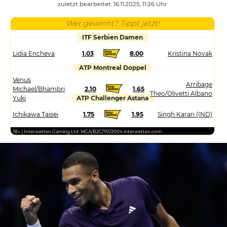
zuletzt bearbeitet: 16.11.2025, 11:26 Uhr
Wer gewinnt? Tippt jetzt!
ITF Serbien Damen
Lidia Encheva
1.03
8.00
Kristina Novak
ATP Montreal Doppel
Venus
Arribage
Michael/Bhambri
2.10
1.65
Theo/Olivetti Albano
Yuki
ATP Challenger Astana
Ichikawa Taisei
1.75
1.95
Singh Karan (IND)
18+ | Interwetten Gaming Ltd. MGA/B2C/110/2004 interwetten.com