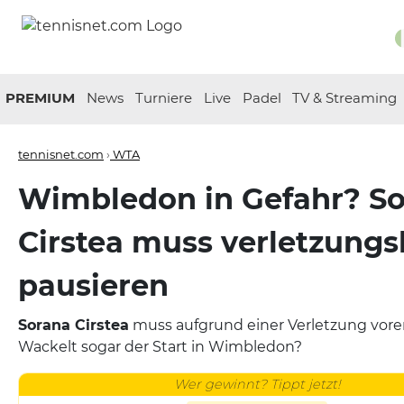
PREMIUM
News
Turniere
Live
Padel
TV & Streaming
tennisnet.com
›
WTA
Wimbledon in Gefahr? S
Cirstea muss verletzung
pausieren
Sorana Cirstea
muss aufgrund einer Verletzung vorer
Wackelt sogar der Start in Wimbledon?
Wer gewinnt? Tippt jetzt!