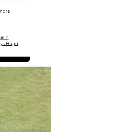
andra
elin
ys Hugo