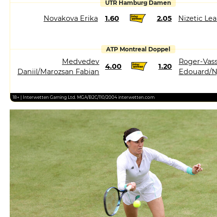
UTR Hamburg Damen
Novakova Erika
1.60
2.05
Nizetic Le
ATP Montreal Doppel
Medvedev
Roger-Vass
4.00
1.20
Daniil/Marozsan Fabian
Edouard/N
18+ | Interwetten Gaming Ltd. MGA/B2C/110/2004 interwetten.com