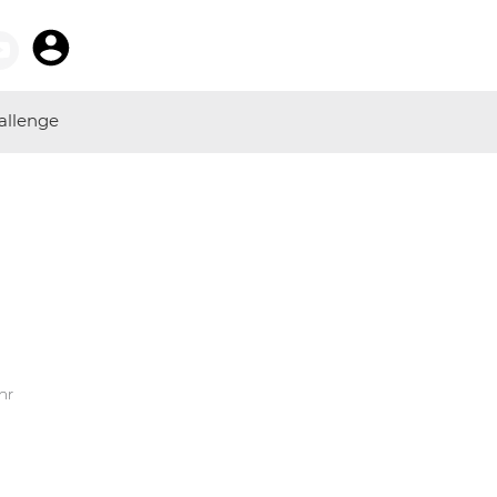
allenge
hr