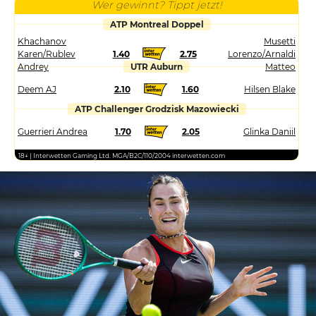
Wer gewinnt? Tippt jetzt!
ATP Montreal Doppel
Khachanov
Musetti
Karen/Rublev
1.40
2.75
Lorenzo/Arnaldi
Andrey
UTR Auburn
Matteo
Deem AJ
2.10
1.60
Hilsen Blake
ATP Challenger Grodzisk Mazowiecki
Guerrieri Andrea
1.70
2.05
Glinka Daniil
18+ | Interwetten Gaming Ltd. MGA/B2C/110/2004 interwetten.com