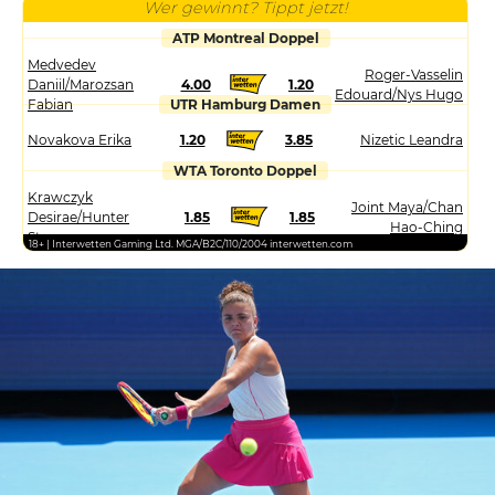
Wer gewinnt? Tippt jetzt!
ATP Montreal Doppel
Medvedev
Roger-Vasselin
Daniil/Marozsan
4.00
1.20
Edouard/Nys Hugo
Fabian
UTR Hamburg Damen
Novakova Erika
1.20
3.85
Nizetic Leandra
WTA Toronto Doppel
Krawczyk
Joint Maya/Chan
Desirae/Hunter
1.85
1.85
Hao-Ching
Storm
18+ | Interwetten Gaming Ltd. MGA/B2C/110/2004 interwetten.com