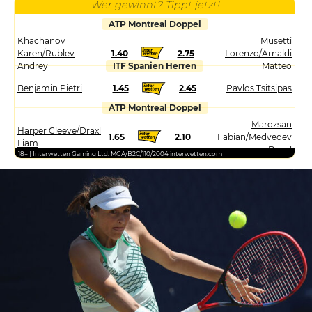
Wer gewinnt? Tippt jetzt!
ATP Montreal Doppel
Khachanov
Musetti
Karen/Rublev
1.40
2.75
Lorenzo/Arnaldi
Andrey
ITF Spanien Herren
Matteo
Benjamin Pietri
1.45
2.45
Pavlos Tsitsipas
ATP Montreal Doppel
Marozsan
Harper Cleeve/Draxl
1.65
2.10
Fabian/Medvedev
Liam
Daniil
18+ | Interwetten Gaming Ltd. MGA/B2C/110/2004 interwetten.com