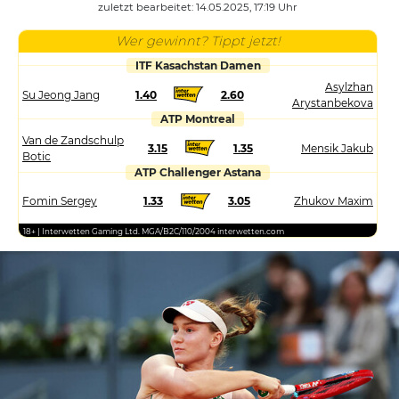
zuletzt bearbeitet: 14.05.2025, 17:19 Uhr
Wer gewinnt? Tippt jetzt!
ITF Kasachstan Damen
Asylzhan
Su Jeong Jang
1.40
2.60
Arystanbekova
ATP Montreal
Van de Zandschulp
3.15
1.35
Mensik Jakub
Botic
ATP Challenger Astana
Fomin Sergey
1.33
3.05
Zhukov Maxim
18+ | Interwetten Gaming Ltd. MGA/B2C/110/2004 interwetten.com