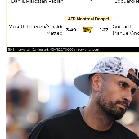
Daniil/Marozsan Fabian
Edouard/N
ATP Montreal Doppel
Musetti Lorenzo/Arnaldi
Guinard
3.40
1.27
Matteo
Manuel/And
18+ | Interwetten Gaming Ltd. MGA/B2C/110/2004 interwetten.com