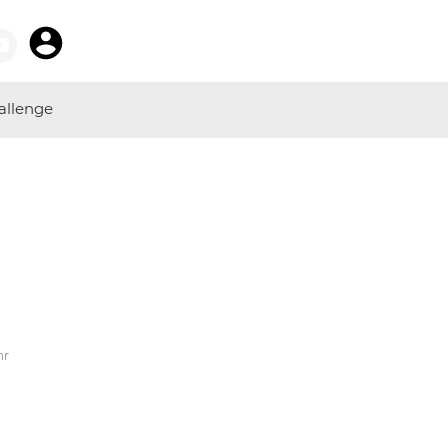
allenge
hr