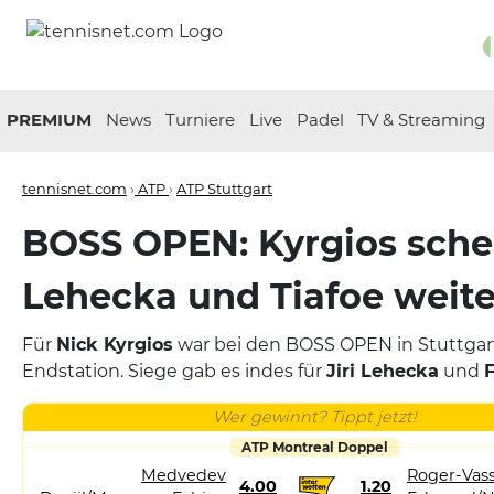
PREMIUM
News
Turniere
Live
Padel
TV & Streaming
tennisnet.com
›
ATP
›
ATP Stuttgart
BOSS OPEN: Kyrgios schei
Lehecka und Tiafoe weite
Für
Nick Kyrgios
war bei den BOSS OPEN in Stuttgart
Endstation. Siege gab es indes für
Jiri Lehecka
und
F
Wer gewinnt? Tippt jetzt!
ATP Montreal Doppel
Medvedev
Roger-Vass
4.00
1.20