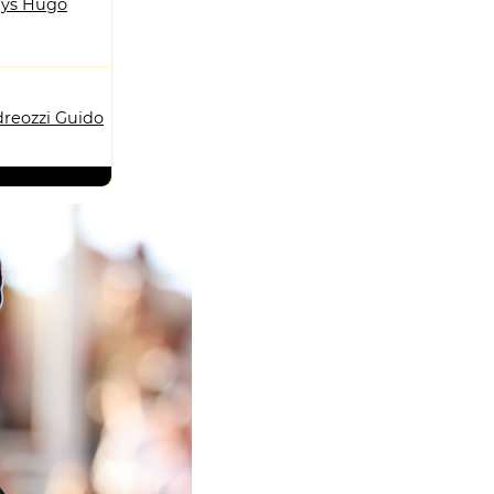
ys Hugo
reozzi Guido