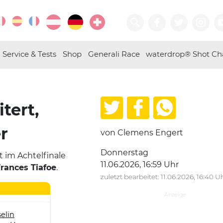
Service & Tests
Shop
Generali Race
waterdrop® Shot Ch
tert,
r
von Clemens Engert
Donnerstag
 im Achtelfinale
11.06.2026, 16:59 Uhr
rances Tiafoe
.
zuletzt bearbeitet: 11.06.2026, 16:40 U
elin